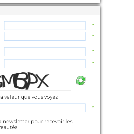
*
*
*
*
 la valeur que vous voyez
*
la newsletter pour recevoir les
veautés