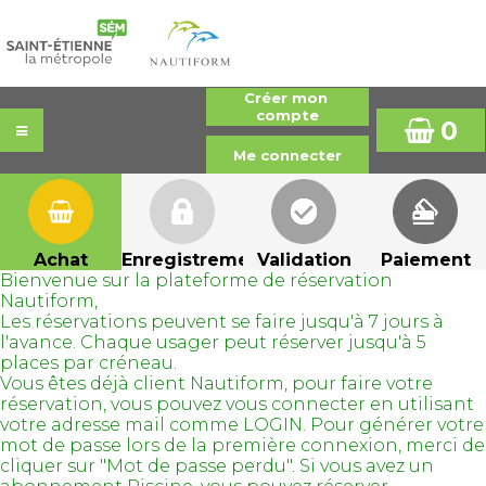
0
Achat
Enregistrement
Validation
Paiement
Bienvenue sur la plateforme de réservation
Nautiform,
Les réservations peuvent se faire jusqu'à 7 jours à
l'avance. Chaque usager peut réserver jusqu'à 5
places par créneau.
Vous êtes déjà client Nautiform, pour faire votre
réservation, vous pouvez vous connecter en utilisant
votre adresse mail comme LOGIN. Pour générer votre
mot de passe lors de la première connexion, merci de
cliquer sur "Mot de passe perdu". Si vous avez un