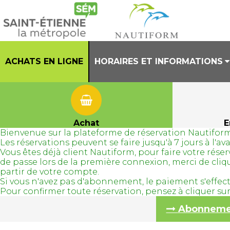
ACHATS EN LIGNE
HORAIRES ET INFORMATIONS
PRESENTATION
HORAIRES CENTRE AQUATIQUE
Achat
E
Bienvenue sur la plateforme de réservation Nautiform
REGLEMENT INTERIEUR
Les réservations peuvent se faire jusqu'à 7 jours à l'
Vous êtes déjà client Nautiform, pour faire votre ré
TENUES AUTORISEES
de passe lors de la première connexion, merci de cli
partir de votre compte.
Si vous n'avez pas d'abonnement, le paiement s'effec
Pour confirmer toute réservation, pensez à cliquer s
Abonnement