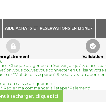
AIDE ACHATS ET RESERVATIONS EN LIGNE
CONDITIONS GENERALES DE VENTE
AIDE ACHAT DE BILLETS EN LIGNE
nregistrement
Validation
,
AIDE RESERVATION DE COURS A LA SEANCE
avance. Chaque usager peut réserver jusqu'à 5 places pa
servation, vous pouvez vous connecter en utilisant vo
quer sur "Mot de passe perdu". Si vous avez un abonne
tuera en caisse uniquement.
ur " Régler ma commande" à l'étape "Paiement".
 à recharger, cliquez ici