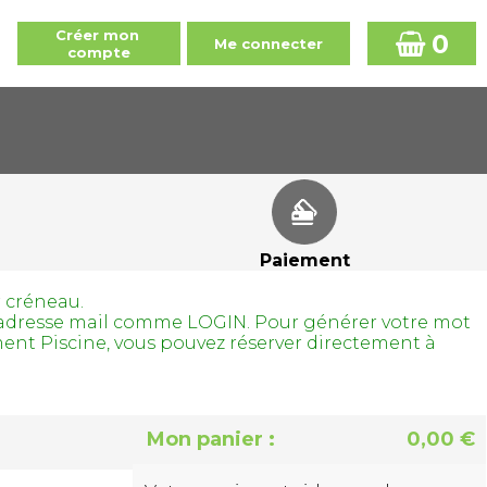
0
Paiement
r créneau.
tre adresse mail comme LOGIN. Pour générer votre mot
ment Piscine, vous pouvez réserver directement à
Mon panier :
0,00 €