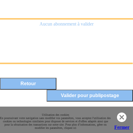
Aucun abonnement à valider
Mentions légales
Utilisation des cookies
En poursuivant votre navigation sans modifier vos paramètres, vous acceptez l'utilisation des
Conditions Générales de Vente
cookies ou technologies similaires pour disposer de services et d'offres adaptés ainsi que
pour la sécurisation des transactions sur notre site. Pour plus d’informations, gérer ou
Paiement sécurisé
Fermer
modifier les paramètres, cliquez ici
Contact