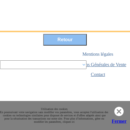
Mentions légales
Conditions Générales de Vente
Paiement sécurisé
Contact
Utilisation des cookies
En poursuivant votre navigation sans modifier vos paramètres, vous acceptez l'utilisation des
cookies ou technologies similaires pour disposer de services et d'offres adaptés ainsi que
pour la sécurisation des transactions sur notre site. Pour plus d’informations, gérer ou
Fermer
modifier les paramètres, cliquez ici