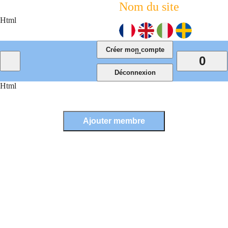
Nom du site
Html
...
0
Html