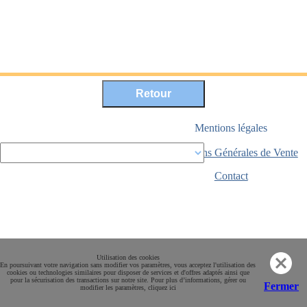
Mentions légales
Conditions Générales de Vente
Paiement sécurisé
Contact
Utilisation des cookies
En poursuivant votre navigation sans modifier vos paramètres, vous acceptez l'utilisation des
cookies ou technologies similaires pour disposer de services et d'offres adaptés ainsi que
pour la sécurisation des transactions sur notre site. Pour plus d’informations, gérer ou
Fermer
modifier les paramètres, cliquez ici