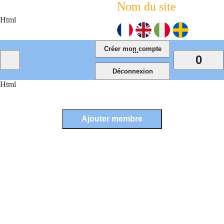
Nom du site
Html
...
0
Html