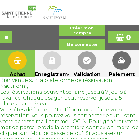
0
Achat
Enregistrement
Validation
Paiement
Bienvenue sur la plateforme de réservation
Nautiform,
Les réservations peuvent se faire jusqu'à 7 jours à
l'avance. Chaque usager peut réserver jusqu'à 5
places par créneau.
Vous êtes déjà client Nautiform, pour faire votre
réservation, vous pouvez vous connecter en utilisant
votre adresse mail comme LOGIN. Pour générer votre
mot de passe lors de la première connexion, merci de
cliquer sur "Mot de passe perdu". Si vous avez un