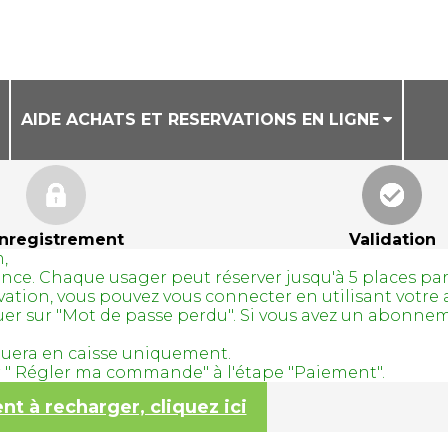
AIDE ACHATS ET RESERVATIONS EN LIGNE
CONDITIONS GENERALES DE VENTE
AIDE ACHAT DE BILLETS EN LIGNE
nregistrement
Validation
,
AIDE RESERVATION DE COURS A LA SEANCE
avance. Chaque usager peut réserver jusqu'à 5 places pa
servation, vous pouvez vous connecter en utilisant vo
quer sur "Mot de passe perdu". Si vous avez un abonne
tuera en caisse uniquement.
ur " Régler ma commande" à l'étape "Paiement".
 à recharger, cliquez ici