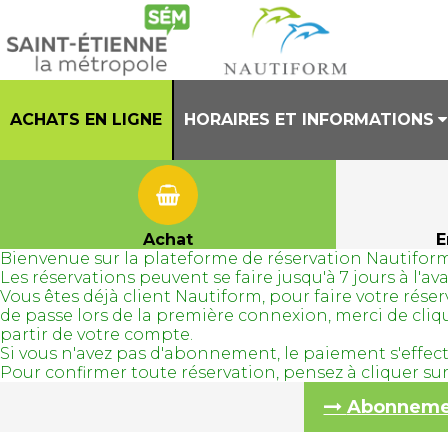
ACHATS EN LIGNE
HORAIRES ET INFORMATIONS
PRESENTATION
HORAIRES CENTRE AQUATIQUE
Achat
E
Bienvenue sur la plateforme de réservation Nautiform
REGLEMENT INTERIEUR
Les réservations peuvent se faire jusqu'à 7 jours à l'
Vous êtes déjà client Nautiform, pour faire votre ré
TENUES AUTORISEES
de passe lors de la première connexion, merci de cli
partir de votre compte.
Si vous n'avez pas d'abonnement, le paiement s'effec
Pour confirmer toute réservation, pensez à cliquer s
Abonnement