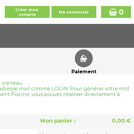
0
Paiement
r créneau.
tre adresse mail comme LOGIN. Pour générer votre mot
ment Piscine, vous pouvez réserver directement à
Mon panier :
0,00 €