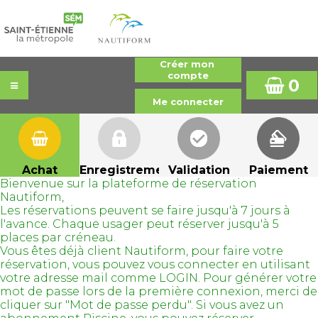
0
Achat
Enregistrement
Validation
Paiement
Bienvenue sur la plateforme de réservation
Nautiform,
Les réservations peuvent se faire jusqu'à 7 jours à
l'avance. Chaque usager peut réserver jusqu'à 5
places par créneau.
Vous êtes déjà client Nautiform, pour faire votre
réservation, vous pouvez vous connecter en utilisant
votre adresse mail comme LOGIN. Pour générer votre
mot de passe lors de la première connexion, merci de
cliquer sur "Mot de passe perdu". Si vous avez un