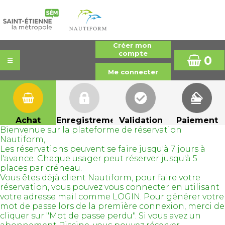
0
Achat
Enregistrement
Validation
Paiement
Bienvenue sur la plateforme de réservation
Nautiform,
Les réservations peuvent se faire jusqu'à 7 jours à
l'avance. Chaque usager peut réserver jusqu'à 5
places par créneau.
Vous êtes déjà client Nautiform, pour faire votre
réservation, vous pouvez vous connecter en utilisant
votre adresse mail comme LOGIN. Pour générer votre
mot de passe lors de la première connexion, merci de
cliquer sur "Mot de passe perdu". Si vous avez un