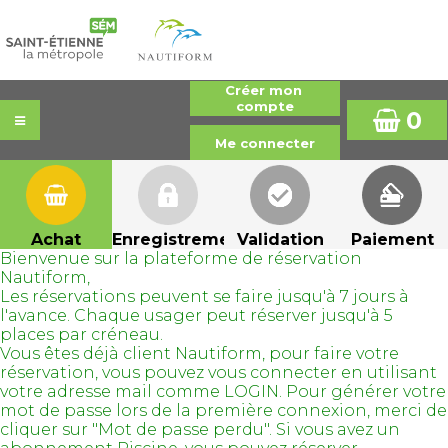
0
Achat
Enregistrement
Validation
Paiement
Bienvenue sur la plateforme de réservation
Nautiform,
Les réservations peuvent se faire jusqu'à 7 jours à
l'avance. Chaque usager peut réserver jusqu'à 5
places par créneau.
Vous êtes déjà client Nautiform, pour faire votre
réservation, vous pouvez vous connecter en utilisant
votre adresse mail comme LOGIN. Pour générer votre
mot de passe lors de la première connexion, merci de
cliquer sur "Mot de passe perdu". Si vous avez un