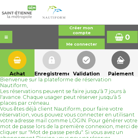
0
Achat
Enregistrement
Validation
Paiement
Bienvenue sur la plateforme de réservation
Nautiform,
Les réservations peuvent se faire jusqu'à 7 jours à
l'avance. Chaque usager peut réserver jusqu'à 5
places par créneau.
Vous êtes déjà client Nautiform, pour faire votre
réservation, vous pouvez vous connecter en utilisant
votre adresse mail comme LOGIN. Pour générer votre
mot de passe lors de la première connexion, merci de
cliquer sur "Mot de passe perdu". Si vous avez un