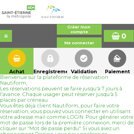
0
Achat
Enregistrement
Validation
Paiement
Bienvenue sur la plateforme de réservation
Nautiform,
Les réservations peuvent se faire jusqu'à 7 jours à
l'avance. Chaque usager peut réserver jusqu'à 5
places par créneau.
Vous êtes déjà client Nautiform, pour faire votre
réservation, vous pouvez vous connecter en utilisant
votre adresse mail comme LOGIN. Pour générer votre
mot de passe lors de la première connexion, merci de
cliquer sur "Mot de passe perdu". Si vous avez un