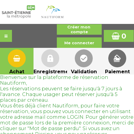
0
Achat
Enregistrement
Validation
Paiement
Bienvenue sur la plateforme de réservation
Nautiform,
Les réservations peuvent se faire jusqu'à 7 jours à
l'avance. Chaque usager peut réserver jusqu'à 5
places par créneau.
Vous êtes déjà client Nautiform, pour faire votre
réservation, vous pouvez vous connecter en utilisant
votre adresse mail comme LOGIN. Pour générer votre
mot de passe lors de la première connexion, merci de
cliquer sur "Mot de passe perdu". Si vous avez un