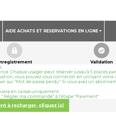
AIDE ACHATS ET RESERVATIONS EN LIGNE
CONDITIONS GENERALES DE VENTE
AIDE ACHAT DE BILLETS EN LIGNE
nregistrement
Validation
,
AIDE RESERVATION DE COURS A LA SEANCE
avance. Chaque usager peut réserver jusqu'à 5 places pa
servation, vous pouvez vous connecter en utilisant vo
quer sur "Mot de passe perdu". Si vous avez un abonne
tuera en caisse uniquement.
ur " Régler ma commande" à l'étape "Paiement".
 à recharger, cliquez ici