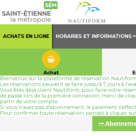
ACHATS EN LIGNE
HORAIRES ET INFORMATIONS
PRESENTATION
HORAIRES CENTRE AQUATIQUE
Achat
E
Bienvenue sur la plateforme de réservation Nautiform
REGLEMENT INTERIEUR
Les réservations peuvent se faire jusqu'à 7 jours à l'
Vous êtes déjà client Nautiform, pour faire votre ré
TENUES AUTORISEES
de passe lors de la première connexion, merci de cli
partir de votre compte.
Si vous n'avez pas d'abonnement, le paiement s'effec
Pour confirmer toute réservation, pensez à cliquer s
Abonnement