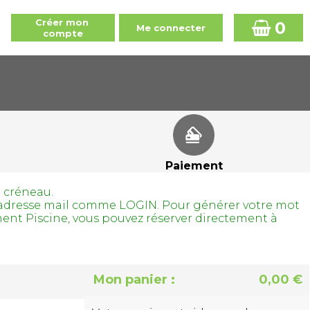
0
Paiement
r créneau.
tre adresse mail comme LOGIN. Pour générer votre mot
ment Piscine, vous pouvez réserver directement à
Mon panier :
0,00 €