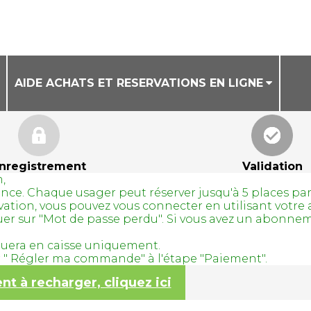
AIDE ACHATS ET RESERVATIONS EN LIGNE
CONDITIONS GENERALES DE VENTE
AIDE ACHAT DE BILLETS EN LIGNE
nregistrement
Validation
,
AIDE RESERVATION DE COURS A LA SEANCE
avance. Chaque usager peut réserver jusqu'à 5 places pa
servation, vous pouvez vous connecter en utilisant vo
quer sur "Mot de passe perdu". Si vous avez un abonne
tuera en caisse uniquement.
ur " Régler ma commande" à l'étape "Paiement".
 à recharger, cliquez ici