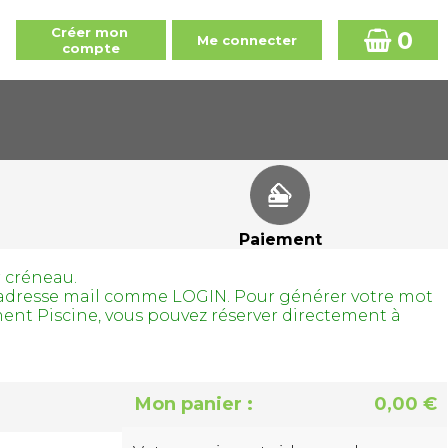
0
Paiement
r créneau.
tre adresse mail comme LOGIN. Pour générer votre mot
ment Piscine, vous pouvez réserver directement à
Mon panier :
0,00 €