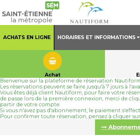
ACHATS EN LIGNE
HORAIRES ET INFORMATIONS
PRESENTATION
HORAIRES CENTRE AQUATIQUE
Achat
E
Bienvenue sur la plateforme de réservation Nautiform
REGLEMENT INTERIEUR
Les réservations peuvent se faire jusqu'à 7 jours à l'
Vous êtes déjà client Nautiform, pour faire votre ré
TENUES AUTORISEES
de passe lors de la première connexion, merci de cli
partir de votre compte.
Si vous n'avez pas d'abonnement, le paiement s'effec
Pour confirmer toute réservation, pensez à cliquer s
Abonnement