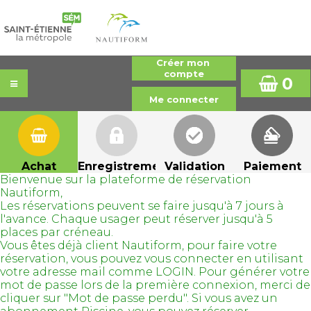
0
Achat
Enregistrement
Validation
Paiement
Bienvenue sur la plateforme de réservation
Nautiform,
Les réservations peuvent se faire jusqu'à 7 jours à
l'avance. Chaque usager peut réserver jusqu'à 5
places par créneau.
Vous êtes déjà client Nautiform, pour faire votre
réservation, vous pouvez vous connecter en utilisant
votre adresse mail comme LOGIN. Pour générer votre
mot de passe lors de la première connexion, merci de
cliquer sur "Mot de passe perdu". Si vous avez un