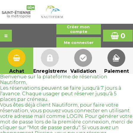
0
Achat
Enregistrement
Validation
Paiement
Bienvenue sur la plateforme de réservation
Nautiform,
Les réservations peuvent se faire jusqu'à 7 jours à
l'avance. Chaque usager peut réserver jusqu'à 5
places par créneau.
Vous êtes déjà client Nautiform, pour faire votre
réservation, vous pouvez vous connecter en utilisant
votre adresse mail comme LOGIN. Pour générer votre
mot de passe lors de la première connexion, merci de
cliquer sur "Mot de passe perdu". Si vous avez un