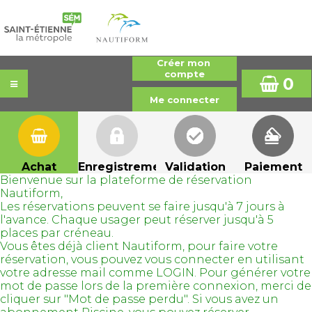
0
Achat
Enregistrement
Validation
Paiement
Bienvenue sur la plateforme de réservation
Nautiform,
Les réservations peuvent se faire jusqu'à 7 jours à
l'avance. Chaque usager peut réserver jusqu'à 5
places par créneau.
Vous êtes déjà client Nautiform, pour faire votre
réservation, vous pouvez vous connecter en utilisant
votre adresse mail comme LOGIN. Pour générer votre
mot de passe lors de la première connexion, merci de
cliquer sur "Mot de passe perdu". Si vous avez un