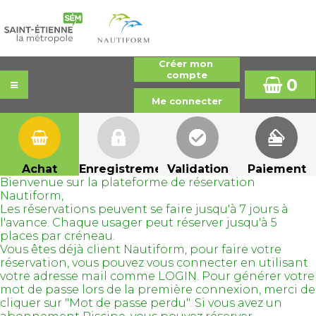
0
Achat
Enregistrement
Validation
Paiement
Bienvenue sur la plateforme de réservation
Nautiform,
Les réservations peuvent se faire jusqu'à 7 jours à
l'avance. Chaque usager peut réserver jusqu'à 5
places par créneau.
Vous êtes déjà client Nautiform, pour faire votre
réservation, vous pouvez vous connecter en utilisant
votre adresse mail comme LOGIN. Pour générer votre
mot de passe lors de la première connexion, merci de
cliquer sur "Mot de passe perdu". Si vous avez un