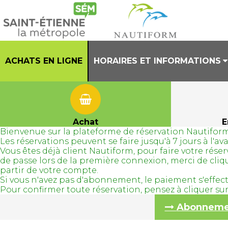
ACHATS EN LIGNE
HORAIRES ET INFORMATIONS
PRESENTATION
HORAIRES CENTRE AQUATIQUE
Achat
E
Bienvenue sur la plateforme de réservation Nautiform
REGLEMENT INTERIEUR
Les réservations peuvent se faire jusqu'à 7 jours à l'
Vous êtes déjà client Nautiform, pour faire votre ré
TENUES AUTORISEES
de passe lors de la première connexion, merci de cli
partir de votre compte.
Si vous n'avez pas d'abonnement, le paiement s'effec
Pour confirmer toute réservation, pensez à cliquer s
Abonnement