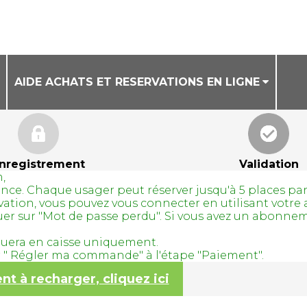
AIDE ACHATS ET RESERVATIONS EN LIGNE
CONDITIONS GENERALES DE VENTE
AIDE ACHAT DE BILLETS EN LIGNE
nregistrement
Validation
,
AIDE RESERVATION DE COURS A LA SEANCE
avance. Chaque usager peut réserver jusqu'à 5 places pa
servation, vous pouvez vous connecter en utilisant vo
quer sur "Mot de passe perdu". Si vous avez un abonne
tuera en caisse uniquement.
ur " Régler ma commande" à l'étape "Paiement".
 à recharger, cliquez ici