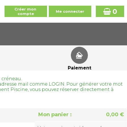
0
Paiement
r créneau.
tre adresse mail comme LOGIN. Pour générer votre mot
ment Piscine, vous pouvez réserver directement à
Mon panier :
0,00 €