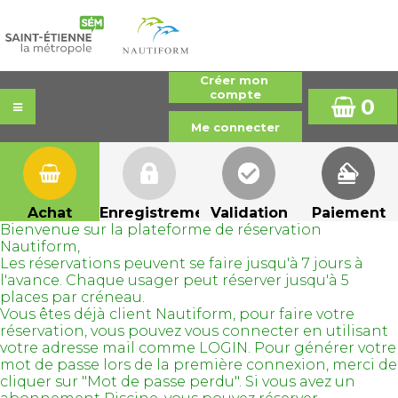
0
Achat
Enregistrement
Validation
Paiement
Bienvenue sur la plateforme de réservation
Nautiform,
Les réservations peuvent se faire jusqu'à 7 jours à
l'avance. Chaque usager peut réserver jusqu'à 5
places par créneau.
Vous êtes déjà client Nautiform, pour faire votre
réservation, vous pouvez vous connecter en utilisant
votre adresse mail comme LOGIN. Pour générer votre
mot de passe lors de la première connexion, merci de
cliquer sur "Mot de passe perdu". Si vous avez un