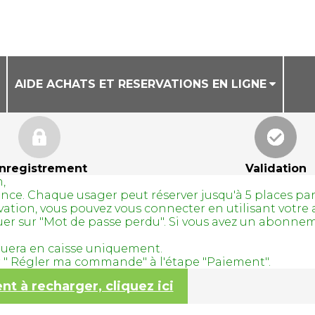
AIDE ACHATS ET RESERVATIONS EN LIGNE
CONDITIONS GENERALES DE VENTE
AIDE ACHAT DE BILLETS EN LIGNE
nregistrement
Validation
,
AIDE RESERVATION DE COURS A LA SEANCE
avance. Chaque usager peut réserver jusqu'à 5 places pa
servation, vous pouvez vous connecter en utilisant vo
quer sur "Mot de passe perdu". Si vous avez un abonne
tuera en caisse uniquement.
ur " Régler ma commande" à l'étape "Paiement".
 à recharger, cliquez ici