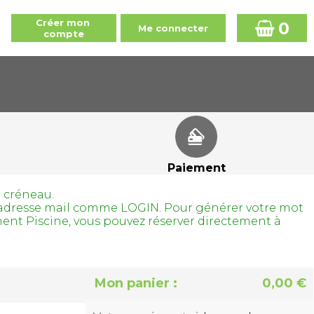
0
Paiement
r créneau.
tre adresse mail comme LOGIN. Pour générer votre mot
ment Piscine, vous pouvez réserver directement à
Mon panier :
0,00 €