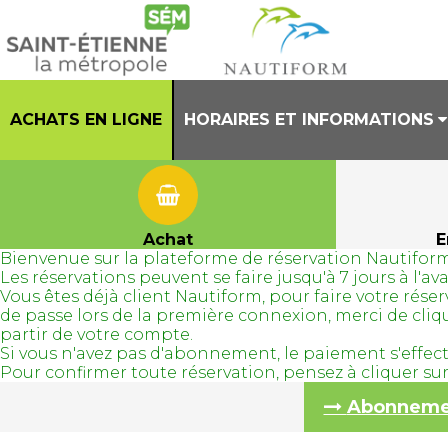
ACHATS EN LIGNE
HORAIRES ET INFORMATIONS
PRESENTATION
HORAIRES CENTRE AQUATIQUE
Achat
E
Bienvenue sur la plateforme de réservation Nautiform
REGLEMENT INTERIEUR
Les réservations peuvent se faire jusqu'à 7 jours à l'
Vous êtes déjà client Nautiform, pour faire votre ré
TENUES AUTORISEES
de passe lors de la première connexion, merci de cli
partir de votre compte.
Si vous n'avez pas d'abonnement, le paiement s'effec
Pour confirmer toute réservation, pensez à cliquer s
Abonnement