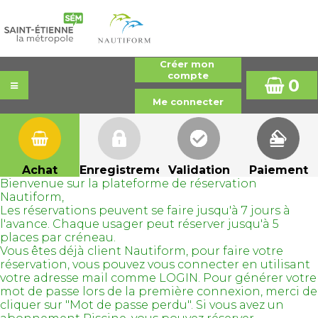
0
Achat
Enregistrement
Validation
Paiement
Bienvenue sur la plateforme de réservation
Nautiform,
Les réservations peuvent se faire jusqu'à 7 jours à
l'avance. Chaque usager peut réserver jusqu'à 5
places par créneau.
Vous êtes déjà client Nautiform, pour faire votre
réservation, vous pouvez vous connecter en utilisant
votre adresse mail comme LOGIN. Pour générer votre
mot de passe lors de la première connexion, merci de
cliquer sur "Mot de passe perdu". Si vous avez un