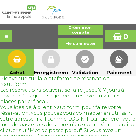
0
Achat
Enregistrement
Validation
Paiement
Bienvenue sur la plateforme de réservation
Nautiform,
Les réservations peuvent se faire jusqu'à 7 jours à
l'avance. Chaque usager peut réserver jusqu'à 5
places par créneau.
Vous êtes déjà client Nautiform, pour faire votre
réservation, vous pouvez vous connecter en utilisant
votre adresse mail comme LOGIN. Pour générer votre
mot de passe lors de la première connexion, merci de
cliquer sur "Mot de passe perdu". Si vous avez un