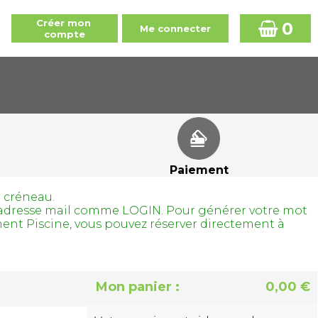
0
Paiement
r créneau.
tre adresse mail comme LOGIN. Pour générer votre mot
ment Piscine, vous pouvez réserver directement à
Mon panier :
0,00 €