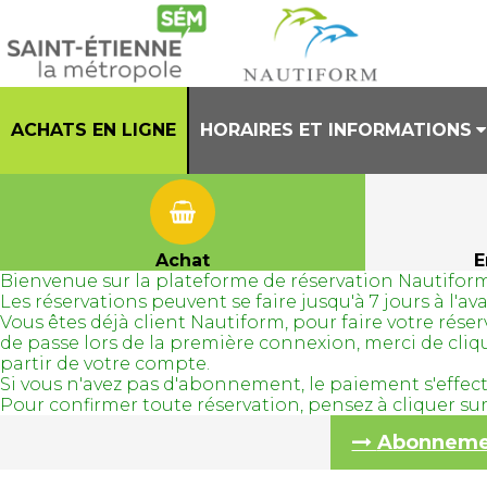
ACHATS EN LIGNE
HORAIRES ET INFORMATIONS
PRESENTATION
HORAIRES CENTRE AQUATIQUE
Achat
E
Bienvenue sur la plateforme de réservation Nautiform
REGLEMENT INTERIEUR
Les réservations peuvent se faire jusqu'à 7 jours à l'
Vous êtes déjà client Nautiform, pour faire votre ré
TENUES AUTORISEES
de passe lors de la première connexion, merci de cli
partir de votre compte.
Si vous n'avez pas d'abonnement, le paiement s'effec
Pour confirmer toute réservation, pensez à cliquer s
Abonnement