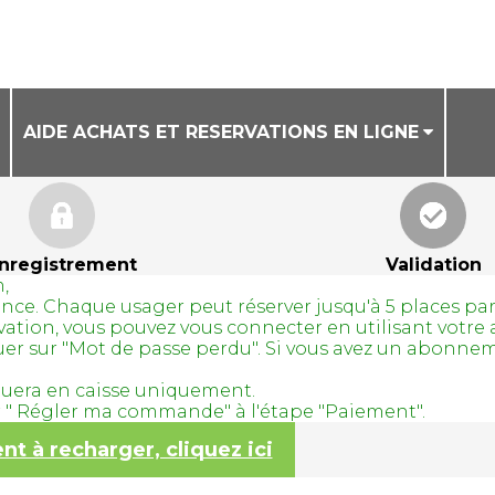
AIDE ACHATS ET RESERVATIONS EN LIGNE
CONDITIONS GENERALES DE VENTE
AIDE ACHAT DE BILLETS EN LIGNE
nregistrement
Validation
,
AIDE RESERVATION DE COURS A LA SEANCE
avance. Chaque usager peut réserver jusqu'à 5 places pa
servation, vous pouvez vous connecter en utilisant vo
quer sur "Mot de passe perdu". Si vous avez un abonne
tuera en caisse uniquement.
ur " Régler ma commande" à l'étape "Paiement".
 à recharger, cliquez ici