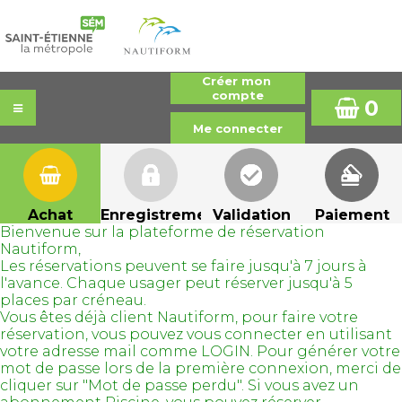
0
Achat
Enregistrement
Validation
Paiement
Bienvenue sur la plateforme de réservation
Nautiform,
Les réservations peuvent se faire jusqu'à 7 jours à
l'avance. Chaque usager peut réserver jusqu'à 5
places par créneau.
Vous êtes déjà client Nautiform, pour faire votre
réservation, vous pouvez vous connecter en utilisant
votre adresse mail comme LOGIN. Pour générer votre
mot de passe lors de la première connexion, merci de
cliquer sur "Mot de passe perdu". Si vous avez un