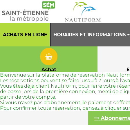
ACHATS EN LIGNE
HORAIRES ET INFORMATIONS
PRESENTATION
HORAIRES CENTRE AQUATIQUE
Achat
E
Bienvenue sur la plateforme de réservation Nautiform
REGLEMENT INTERIEUR
Les réservations peuvent se faire jusqu'à 7 jours à l'
Vous êtes déjà client Nautiform, pour faire votre ré
TENUES AUTORISEES
de passe lors de la première connexion, merci de cli
partir de votre compte.
Si vous n'avez pas d'abonnement, le paiement s'effec
Pour confirmer toute réservation, pensez à cliquer s
Abonnement