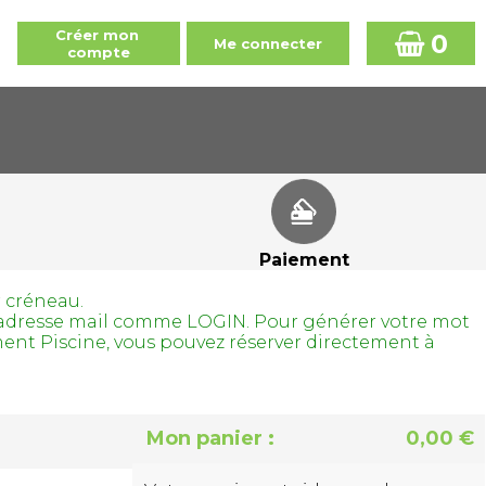
0
Paiement
r créneau.
tre adresse mail comme LOGIN. Pour générer votre mot
ment Piscine, vous pouvez réserver directement à
Mon panier :
0,00 €