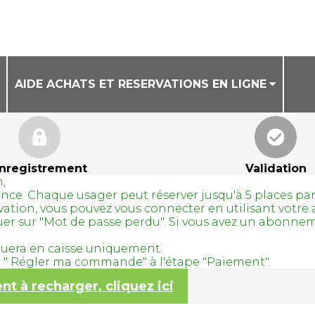
AIDE ACHATS ET RESERVATIONS EN LIGNE
CONDITIONS GENERALES DE VENTE
AIDE ACHAT DE BILLETS EN LIGNE
nregistrement
Validation
,
AIDE RESERVATION DE COURS A LA SEANCE
avance. Chaque usager peut réserver jusqu'à 5 places pa
servation, vous pouvez vous connecter en utilisant vo
quer sur "Mot de passe perdu". Si vous avez un abonne
tuera en caisse uniquement.
ur " Régler ma commande" à l'étape "Paiement".
 à recharger, cliquez ici