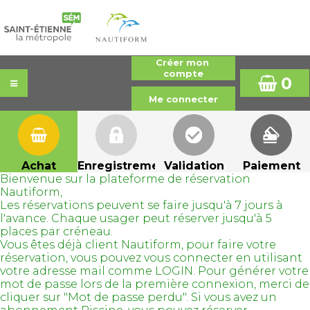
0
Achat
Enregistrement
Validation
Paiement
Bienvenue sur la plateforme de réservation
Nautiform,
Les réservations peuvent se faire jusqu'à 7 jours à
l'avance. Chaque usager peut réserver jusqu'à 5
places par créneau.
Vous êtes déjà client Nautiform, pour faire votre
réservation, vous pouvez vous connecter en utilisant
votre adresse mail comme LOGIN. Pour générer votre
mot de passe lors de la première connexion, merci de
cliquer sur "Mot de passe perdu". Si vous avez un