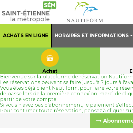
ACHATS EN LIGNE
HORAIRES ET INFORMATIONS
PRESENTATION
HORAIRES CENTRE AQUATIQUE
Achat
E
Bienvenue sur la plateforme de réservation Nautiform
REGLEMENT INTERIEUR
Les réservations peuvent se faire jusqu'à 7 jours à l'
Vous êtes déjà client Nautiform, pour faire votre ré
TENUES AUTORISEES
de passe lors de la première connexion, merci de cli
partir de votre compte.
Si vous n'avez pas d'abonnement, le paiement s'effec
Pour confirmer toute réservation, pensez à cliquer s
Abonnement