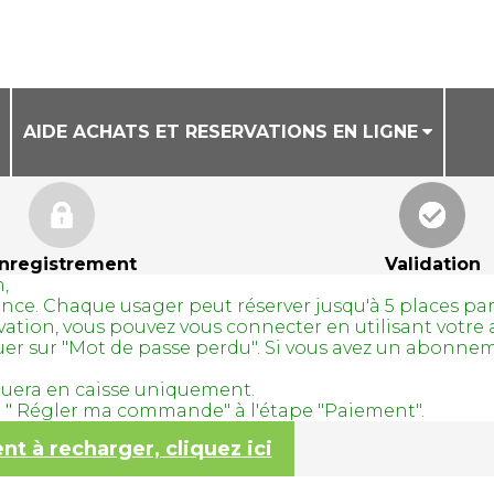
AIDE ACHATS ET RESERVATIONS EN LIGNE
CONDITIONS GENERALES DE VENTE
AIDE ACHAT DE BILLETS EN LIGNE
nregistrement
Validation
,
AIDE RESERVATION DE COURS A LA SEANCE
avance. Chaque usager peut réserver jusqu'à 5 places pa
servation, vous pouvez vous connecter en utilisant vo
quer sur "Mot de passe perdu". Si vous avez un abonne
tuera en caisse uniquement.
ur " Régler ma commande" à l'étape "Paiement".
 à recharger, cliquez ici