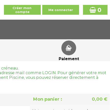
0
Paiement
r créneau.
tre adresse mail comme LOGIN. Pour générer votre mot
ment Piscine, vous pouvez réserver directement à
Mon panier :
0,00 €