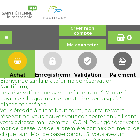
0
Achat
Enregistrement
Validation
Paiement
Bienvenue sur la plateforme de réservation
Nautiform,
Les réservations peuvent se faire jusqu'à 7 jours à
l'avance. Chaque usager peut réserver jusqu'à 5
places par créneau.
Vous êtes déjà client Nautiform, pour faire votre
réservation, vous pouvez vous connecter en utilisant
votre adresse mail comme LOGIN. Pour générer votre
mot de passe lors de la première connexion, merci de
cliquer sur "Mot de passe perdu". Si vous avez un