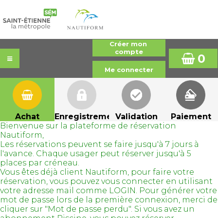
0
Achat
Enregistrement
Validation
Paiement
Bienvenue sur la plateforme de réservation
Nautiform,
Les réservations peuvent se faire jusqu'à 7 jours à
l'avance. Chaque usager peut réserver jusqu'à 5
places par créneau.
Vous êtes déjà client Nautiform, pour faire votre
réservation, vous pouvez vous connecter en utilisant
votre adresse mail comme LOGIN. Pour générer votre
mot de passe lors de la première connexion, merci de
cliquer sur "Mot de passe perdu". Si vous avez un