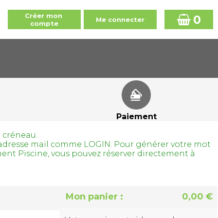
0
Paiement
r créneau.
tre adresse mail comme LOGIN. Pour générer votre mot
ment Piscine, vous pouvez réserver directement à
Mon panier :
0,00 €