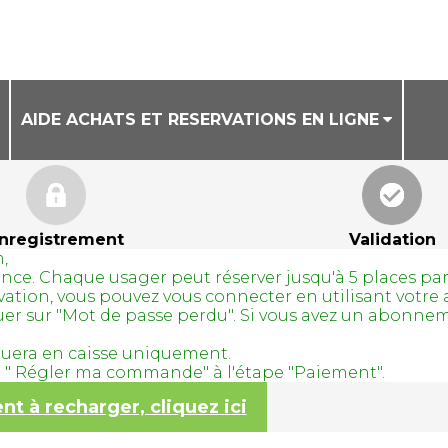
AIDE ACHATS ET RESERVATIONS EN LIGNE
CONDITIONS GENERALES DE VENTE
AIDE ACHAT DE BILLETS EN LIGNE
nregistrement
Validation
,
AIDE RESERVATION DE COURS A LA SEANCE
avance. Chaque usager peut réserver jusqu'à 5 places pa
servation, vous pouvez vous connecter en utilisant vo
quer sur "Mot de passe perdu". Si vous avez un abonne
tuera en caisse uniquement.
ur " Régler ma commande" à l'étape "Paiement".
 à recharger, cliquez ici