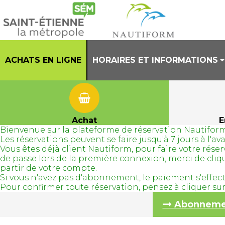
ACHATS EN LIGNE
HORAIRES ET INFORMATIONS
PRESENTATION
HORAIRES CENTRE AQUATIQUE
Achat
E
Bienvenue sur la plateforme de réservation Nautiform
REGLEMENT INTERIEUR
Les réservations peuvent se faire jusqu'à 7 jours à l'
Vous êtes déjà client Nautiform, pour faire votre ré
TENUES AUTORISEES
de passe lors de la première connexion, merci de cli
partir de votre compte.
Si vous n'avez pas d'abonnement, le paiement s'effec
Pour confirmer toute réservation, pensez à cliquer s
Abonnement