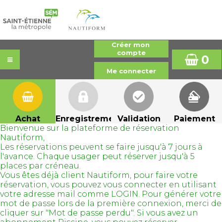
0
Achat
Enregistrement
Validation
Paiement
Bienvenue sur la plateforme de réservation
Nautiform,
Les réservations peuvent se faire jusqu'à 7 jours à
l'avance. Chaque usager peut réserver jusqu'à 5
places par créneau.
Vous êtes déjà client Nautiform, pour faire votre
réservation, vous pouvez vous connecter en utilisant
votre adresse mail comme LOGIN. Pour générer votre
mot de passe lors de la première connexion, merci de
cliquer sur "Mot de passe perdu". Si vous avez un