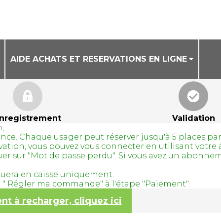
AIDE ACHATS ET RESERVATIONS EN LIGNE
CONDITIONS GENERALES DE VENTE
AIDE ACHAT DE BILLETS EN LIGNE
nregistrement
Validation
,
AIDE RESERVATION DE COURS A LA SEANCE
avance. Chaque usager peut réserver jusqu'à 5 places pa
servation, vous pouvez vous connecter en utilisant vo
quer sur "Mot de passe perdu". Si vous avez un abonne
tuera en caisse uniquement.
ur " Régler ma commande" à l'étape "Paiement".
 à recharger, cliquez ici