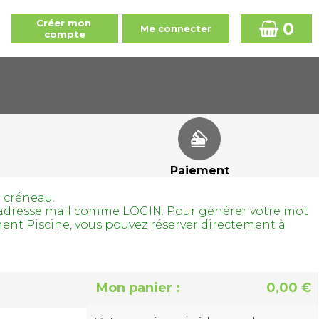
0
Paiement
r créneau.
tre adresse mail comme LOGIN. Pour générer votre mot
ment Piscine, vous pouvez réserver directement à
Mon panier :
0,00 €