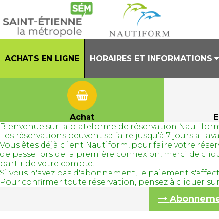
ACHATS EN LIGNE
HORAIRES ET INFORMATIONS
PRESENTATION
HORAIRES CENTRE AQUATIQUE
Achat
E
Bienvenue sur la plateforme de réservation Nautiform
REGLEMENT INTERIEUR
Les réservations peuvent se faire jusqu'à 7 jours à l'
Vous êtes déjà client Nautiform, pour faire votre ré
TENUES AUTORISEES
de passe lors de la première connexion, merci de cli
partir de votre compte.
Si vous n'avez pas d'abonnement, le paiement s'effec
Pour confirmer toute réservation, pensez à cliquer s
Abonnement