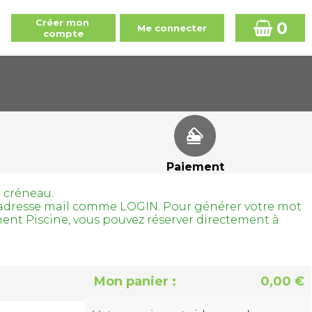
0
Paiement
r créneau.
tre adresse mail comme LOGIN. Pour générer votre mot
ment Piscine, vous pouvez réserver directement à
Mon panier :
0,00 €