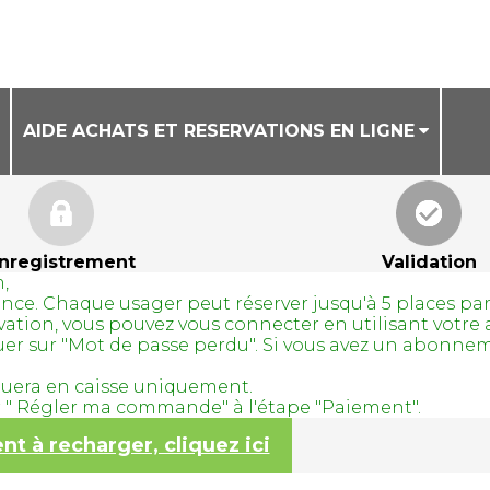
AIDE ACHATS ET RESERVATIONS EN LIGNE
CONDITIONS GENERALES DE VENTE
AIDE ACHAT DE BILLETS EN LIGNE
nregistrement
Validation
,
AIDE RESERVATION DE COURS A LA SEANCE
avance. Chaque usager peut réserver jusqu'à 5 places pa
servation, vous pouvez vous connecter en utilisant vo
quer sur "Mot de passe perdu". Si vous avez un abonne
tuera en caisse uniquement.
ur " Régler ma commande" à l'étape "Paiement".
 à recharger, cliquez ici