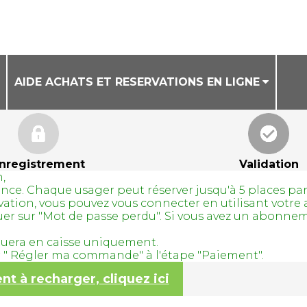
AIDE ACHATS ET RESERVATIONS EN LIGNE
CONDITIONS GENERALES DE VENTE
AIDE ACHAT DE BILLETS EN LIGNE
nregistrement
Validation
,
AIDE RESERVATION DE COURS A LA SEANCE
avance. Chaque usager peut réserver jusqu'à 5 places pa
servation, vous pouvez vous connecter en utilisant vo
quer sur "Mot de passe perdu". Si vous avez un abonne
tuera en caisse uniquement.
ur " Régler ma commande" à l'étape "Paiement".
 à recharger, cliquez ici