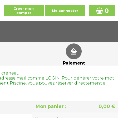
0
Paiement
r créneau.
tre adresse mail comme LOGIN. Pour générer votre mot
ment Piscine, vous pouvez réserver directement à
Mon panier :
0,00 €