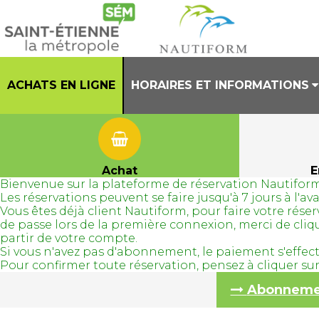
ACHATS EN LIGNE
HORAIRES ET INFORMATIONS
PRESENTATION
HORAIRES CENTRE AQUATIQUE
Achat
E
Bienvenue sur la plateforme de réservation Nautiform
REGLEMENT INTERIEUR
Les réservations peuvent se faire jusqu'à 7 jours à l'
Vous êtes déjà client Nautiform, pour faire votre ré
TENUES AUTORISEES
de passe lors de la première connexion, merci de cli
partir de votre compte.
Si vous n'avez pas d'abonnement, le paiement s'effec
Pour confirmer toute réservation, pensez à cliquer s
Abonnement