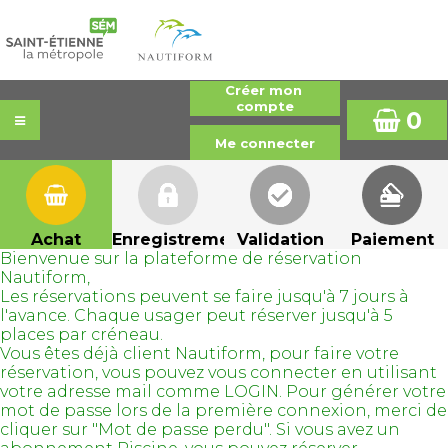
0
Achat
Enregistrement
Validation
Paiement
Bienvenue sur la plateforme de réservation
Nautiform,
Les réservations peuvent se faire jusqu'à 7 jours à
l'avance. Chaque usager peut réserver jusqu'à 5
places par créneau.
Vous êtes déjà client Nautiform, pour faire votre
réservation, vous pouvez vous connecter en utilisant
votre adresse mail comme LOGIN. Pour générer votre
mot de passe lors de la première connexion, merci de
cliquer sur "Mot de passe perdu". Si vous avez un