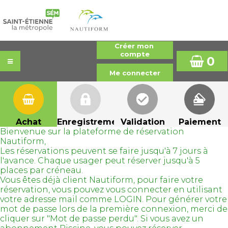
0
Achat
Enregistrement
Validation
Paiement
Bienvenue sur la plateforme de réservation
Nautiform,
Les réservations peuvent se faire jusqu'à 7 jours à
l'avance. Chaque usager peut réserver jusqu'à 5
places par créneau.
Vous êtes déjà client Nautiform, pour faire votre
réservation, vous pouvez vous connecter en utilisant
votre adresse mail comme LOGIN. Pour générer votre
mot de passe lors de la première connexion, merci de
cliquer sur "Mot de passe perdu". Si vous avez un