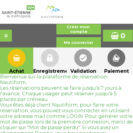
0
Achat
Enregistrement
Validation
Paiement
Bienvenue sur la plateforme de réservation
Nautiform,
Les réservations peuvent se faire jusqu'à 7 jours à
l'avance. Chaque usager peut réserver jusqu'à 5
places par créneau.
Vous êtes déjà client Nautiform, pour faire votre
réservation, vous pouvez vous connecter en utilisant
votre adresse mail comme LOGIN. Pour générer votre
mot de passe lors de la première connexion, merci de
cliquer sur "Mot de passe perdu". Si vous avez un