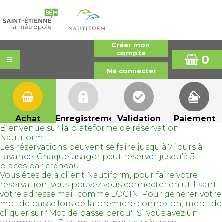
0
Achat
Enregistrement
Validation
Paiement
Bienvenue sur la plateforme de réservation
Nautiform,
Les réservations peuvent se faire jusqu'à 7 jours à
l'avance. Chaque usager peut réserver jusqu'à 5
places par créneau.
Vous êtes déjà client Nautiform, pour faire votre
réservation, vous pouvez vous connecter en utilisant
votre adresse mail comme LOGIN. Pour générer votre
mot de passe lors de la première connexion, merci de
cliquer sur "Mot de passe perdu". Si vous avez un