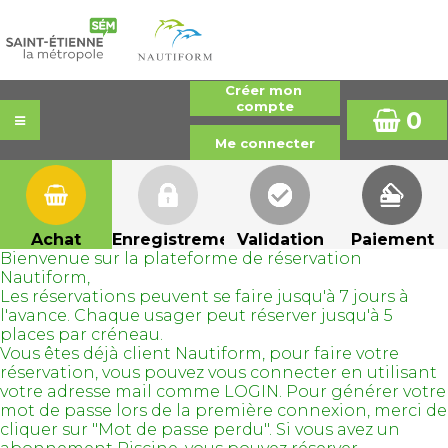
0
Achat
Enregistrement
Validation
Paiement
Bienvenue sur la plateforme de réservation
Nautiform,
Les réservations peuvent se faire jusqu'à 7 jours à
l'avance. Chaque usager peut réserver jusqu'à 5
places par créneau.
Vous êtes déjà client Nautiform, pour faire votre
réservation, vous pouvez vous connecter en utilisant
votre adresse mail comme LOGIN. Pour générer votre
mot de passe lors de la première connexion, merci de
cliquer sur "Mot de passe perdu". Si vous avez un