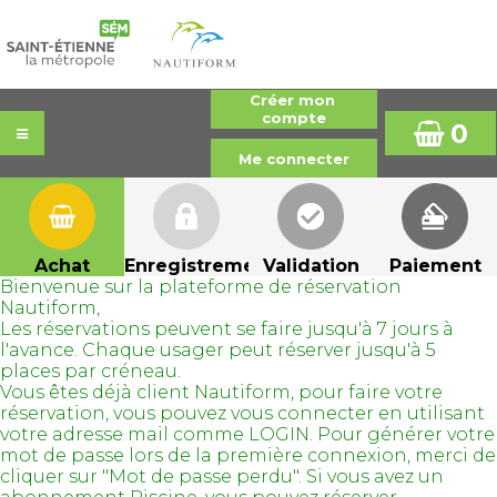
0
Achat
Enregistrement
Validation
Paiement
Bienvenue sur la plateforme de réservation
Nautiform,
Les réservations peuvent se faire jusqu'à 7 jours à
l'avance. Chaque usager peut réserver jusqu'à 5
places par créneau.
Vous êtes déjà client Nautiform, pour faire votre
réservation, vous pouvez vous connecter en utilisant
votre adresse mail comme LOGIN. Pour générer votre
mot de passe lors de la première connexion, merci de
cliquer sur "Mot de passe perdu". Si vous avez un