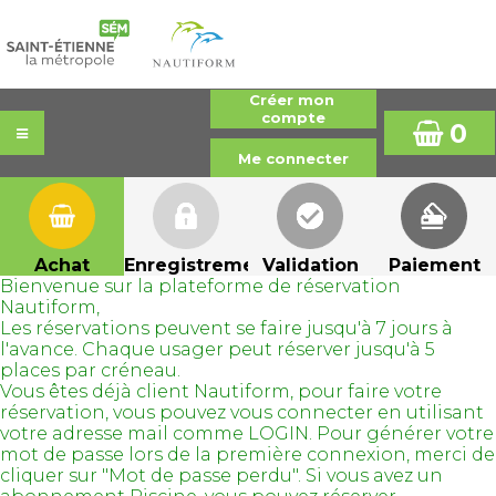
0
Achat
Enregistrement
Validation
Paiement
Bienvenue sur la plateforme de réservation
Nautiform,
Les réservations peuvent se faire jusqu'à 7 jours à
l'avance. Chaque usager peut réserver jusqu'à 5
places par créneau.
Vous êtes déjà client Nautiform, pour faire votre
réservation, vous pouvez vous connecter en utilisant
votre adresse mail comme LOGIN. Pour générer votre
mot de passe lors de la première connexion, merci de
cliquer sur "Mot de passe perdu". Si vous avez un