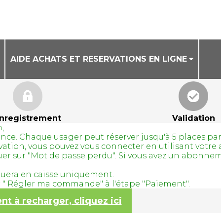
AIDE ACHATS ET RESERVATIONS EN LIGNE
CONDITIONS GENERALES DE VENTE
AIDE ACHAT DE BILLETS EN LIGNE
nregistrement
Validation
,
AIDE RESERVATION DE COURS A LA SEANCE
avance. Chaque usager peut réserver jusqu'à 5 places pa
servation, vous pouvez vous connecter en utilisant vo
quer sur "Mot de passe perdu". Si vous avez un abonne
tuera en caisse uniquement.
ur " Régler ma commande" à l'étape "Paiement".
 à recharger, cliquez ici