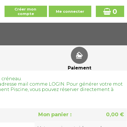
0
Paiement
r créneau.
tre adresse mail comme LOGIN. Pour générer votre mot
ment Piscine, vous pouvez réserver directement à
Mon panier :
0,00 €