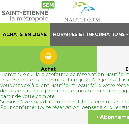
ACHATS EN LIGNE
HORAIRES ET INFORMATIONS
PRESENTATION
HORAIRES CENTRE AQUATIQUE
Achat
E
Bienvenue sur la plateforme de réservation Nautiform
REGLEMENT INTERIEUR
Les réservations peuvent se faire jusqu'à 7 jours à l'
Vous êtes déjà client Nautiform, pour faire votre ré
TENUES AUTORISEES
de passe lors de la première connexion, merci de cli
partir de votre compte.
Si vous n'avez pas d'abonnement, le paiement s'effec
Pour confirmer toute réservation, pensez à cliquer s
Abonnement