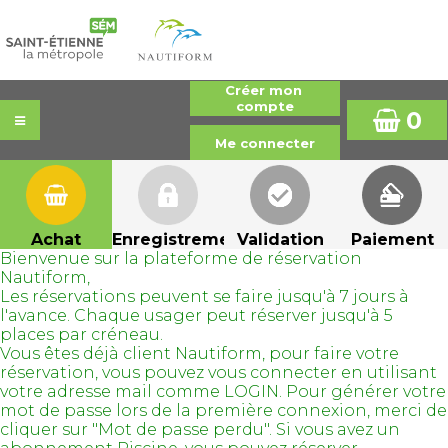
0
Achat
Enregistrement
Validation
Paiement
Bienvenue sur la plateforme de réservation
Nautiform,
Les réservations peuvent se faire jusqu'à 7 jours à
l'avance. Chaque usager peut réserver jusqu'à 5
places par créneau.
Vous êtes déjà client Nautiform, pour faire votre
réservation, vous pouvez vous connecter en utilisant
votre adresse mail comme LOGIN. Pour générer votre
mot de passe lors de la première connexion, merci de
cliquer sur "Mot de passe perdu". Si vous avez un