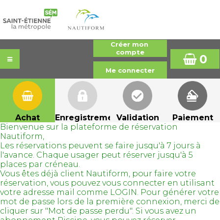
0
Achat
Enregistrement
Validation
Paiement
Bienvenue sur la plateforme de réservation
Nautiform,
Les réservations peuvent se faire jusqu'à 7 jours à
l'avance. Chaque usager peut réserver jusqu'à 5
places par créneau.
Vous êtes déjà client Nautiform, pour faire votre
réservation, vous pouvez vous connecter en utilisant
votre adresse mail comme LOGIN. Pour générer votre
mot de passe lors de la première connexion, merci de
cliquer sur "Mot de passe perdu". Si vous avez un